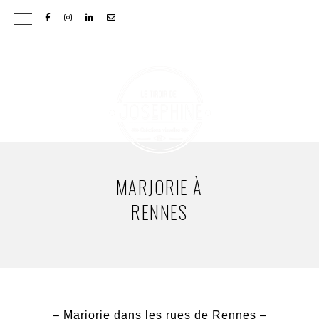
Passer
Passer
FACEBOOK
INSTAGRAM
LINKEDIN
EMAIL
à
au
la
contenu
navigation
principal
principale
MARJORIE À
RENNES
– Marjorie dans les rues de Rennes –