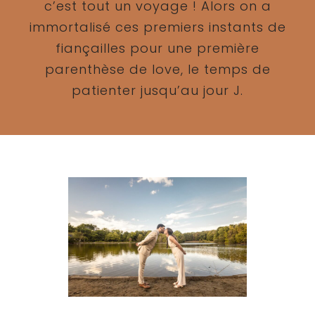
c’est tout un voyage ! Alors on a
immortalisé ces premiers instants de
fiançailles pour une première
parenthèse de love, le temps de
patienter jusqu’au jour J.