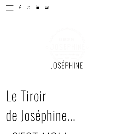
Passer
Passer
à
au
la
contenu
navigation
principal
principale
JOSÉPHINE
Le Tiroir
de Joséphine...