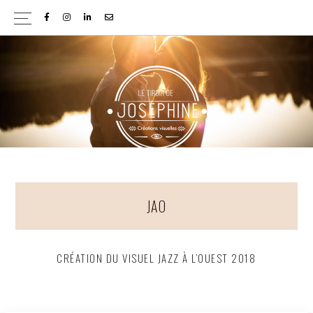
Passer
Passer
FACEBOOK
INSTAGRAM
LINKEDIN
EMAIL
à
au
la
contenu
navigation
principal
principale
JAO
CRÉATION DU VISUEL JAZZ À L’OUEST 2018