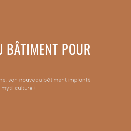
U BÂTIMENT POUR
one, son nouveau bâtiment implanté
mytiliculture !