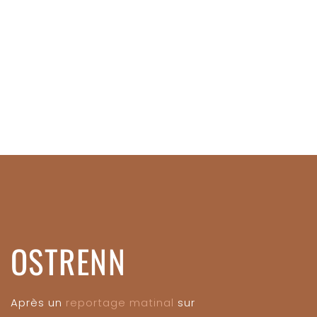
OSTRENN
Après un
reportage matinal
sur